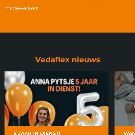
medewerkers.
Vedaflex nieuws
5 JAAR IN DIENST!
Word