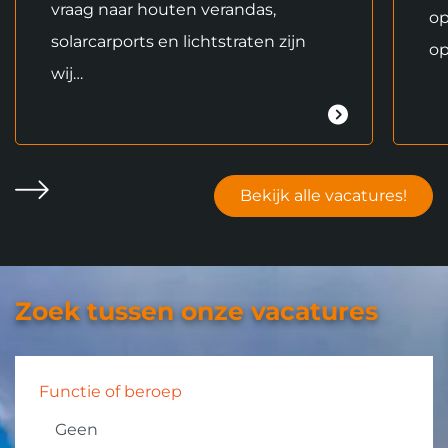
vraag naar houten verandas,
op
solarcarports en lichtstraten zijn
op
wij…
Bekijk alle vacatures!
Volgende
Zoek tussen onze vacatures
Filters
overslaan
Functie of beroep