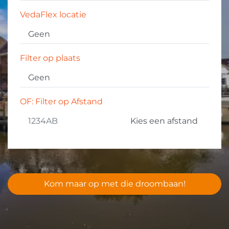
VedaFlex locatie
Filter op plaats
OF: Filter op Afstand
Kom maar op met die droombaan!