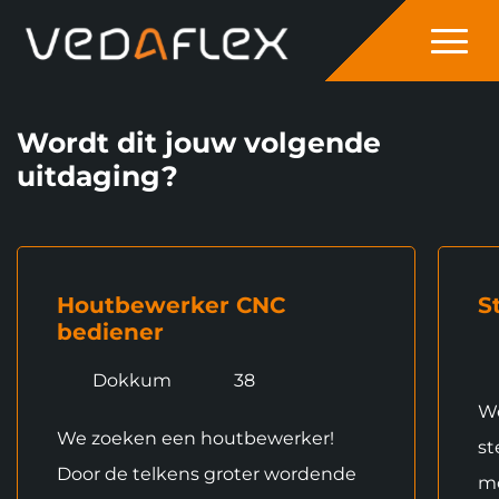
overslaan
Wordt dit jouw volgende
uitdaging?
Houtbewerker CNC
S
bediener
Dokkum
38
We
We zoeken een houtbewerker!
st
Door de telkens groter wordende
mo