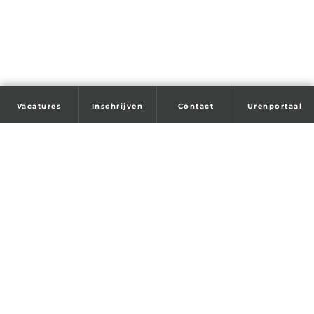
Vacatures
Inschrijven
Contact
Urenportaal
Tijd voor je droombaan?
Wij helpen je!
Maandag t/m vrijdag
08:30 - 17:00
Veendam