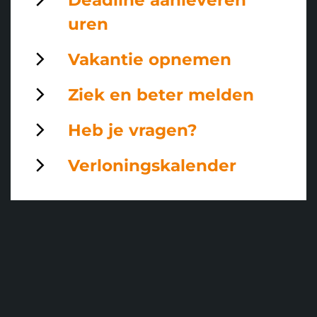
Deadline aanleveren
uren
Vakantie opnemen
Ziek en beter melden
Heb je vragen?
Verloningskalender