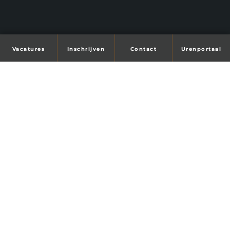
Vacatures
Inschrijven
Contact
Urenportaal
Tijd voor je droombaan?
Wij helpen je!
Maandag t/m vrijdag
08:30 - 17:00
Veendam