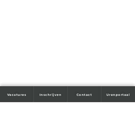
Vacatures
Inschrijven
Contact
Urenportaal
Tijd voor je droombaan?