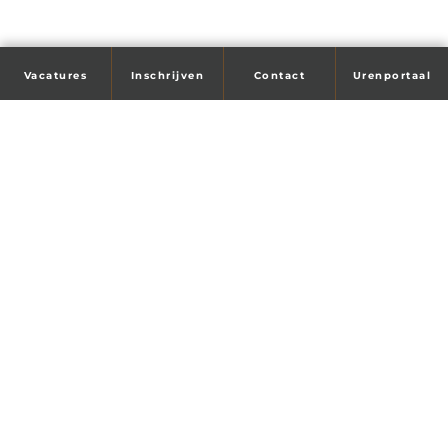
Vacatures
Inschrijven
Contact
Urenportaal
Tijd voor je droombaan?
Wij helpen je!
Maandag t/m vrijdag
08:30 - 17:00
Veendam
Blankensteinkade 2, 9641 JZ
0598 - 63 18 54
veendam@vedaflex.nl