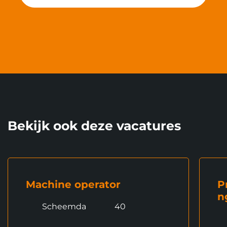
Bekijk ook deze vacatures
Machine operator
P
n
Scheemda
40