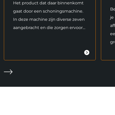
Het product dat daar binnenkomt
Be
gaat door een schoningsmachine.
je
In deze machine zijn diverse zeven
af
aangebracht en die zorgen ervoor…
ee
gr
Volgende