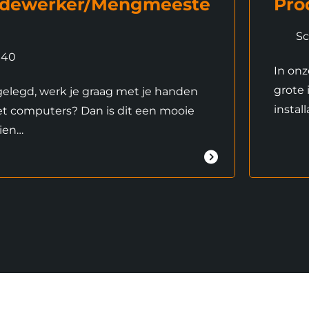
edewerker/Mengmeeste
Pro
Sc
40
In onz
grote 
gelegd, werk je graag met je handen
instal
met computers? Dan is dit een mooie
ien…