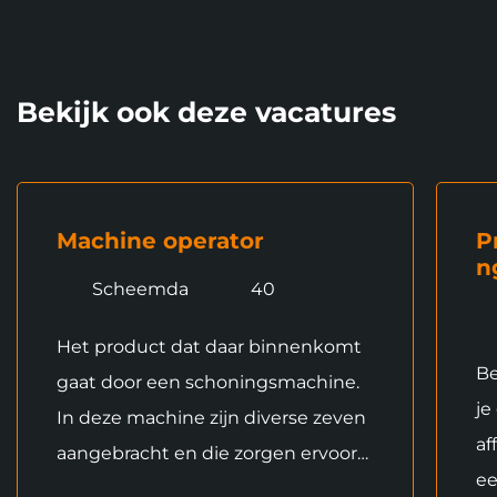
Bekijk ook deze vacatures
Machine operator
P
n
Scheemda
40
Het product dat daar binnenkomt
Be
gaat door een schoningsmachine.
je
In deze machine zijn diverse zeven
af
aangebracht en die zorgen ervoor…
ee