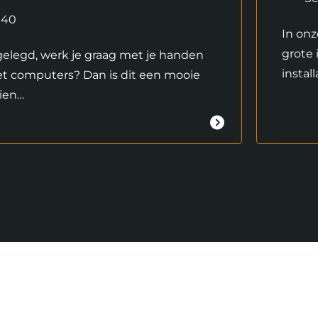
40
In onz
grote 
gelegd, werk je graag met je handen
instal
met computers? Dan is dit een mooie
ien…