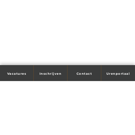
Vacatures
Inschrijven
Contact
Urenportaal
Tijd voor je droombaan?
Wij helpen je!
Maandag t/m vrijdag