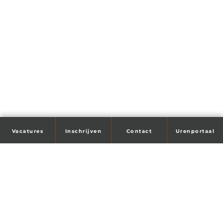
Vacatures
Inschrijven
Contact
Urenportaal
Tijd voor je droombaan?
Wij helpen je!