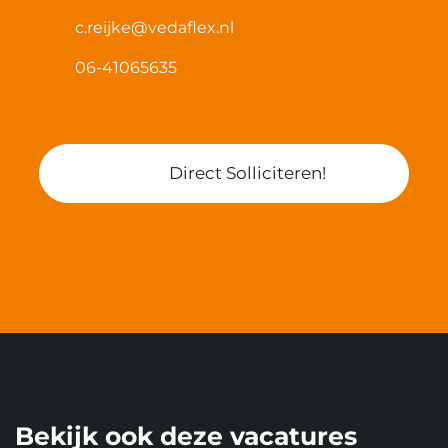
c.reijke@vedaflex.nl
06-41065635
Direct Solliciteren!
Bekijk ook deze vacatures