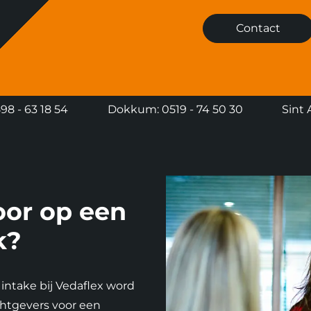
Contact
8 - 63 18 54
Dokkum: 0519 - 74 50 30
Sint 
oor op een
k?
intake bij Vedaflex word
chtgevers voor een