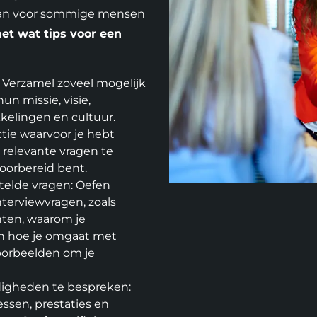
k kan voor sommige mensen
met wat tips voor een
: Verzamel zoveel mogelijk
hun missie, visie,
kelingen en cultuur.
ctie waarvoor je hebt
om relevante vragen te
voorbereid bent.
telde vragen: Oefen
Foto album
erviewvragen, zoals
overslaan
nten, waarom je
en hoe je omgaat met
oorbeelden om je
rdigheden te bespreken:
essen, prestaties en