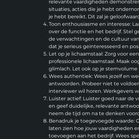
relevante vaardigheden demonstrere
situaties, acties die je hebt ondern
je hebt bereikt. Dit zal je geloofwaa
Toon enthousiasme en interesse: La
over de functie en het bedrijf. Stel g
de verwachtingen en de cultuur van h
dat je serieus geïnteresseerd en posi
Let op je lichaamstaal: Zorg voor ee
professionele lichaamstaal. Maak oog
glimlach. Let ook op je stemvolume 
Wees authentiek: Wees jezelf en wees
antwoorden. Probeer niet te voldoen
interviewer wil horen. Werkgevers w
Luister actief: Luister goed naar de 
en geef duidelijke, relevante antwo
neem de tijd om na te denken voorda
Benadruk je toegevoegde waarde: G
laten zien hoe jouw vaardigheden 
toevoegen aan het bedrijf. Wees spe