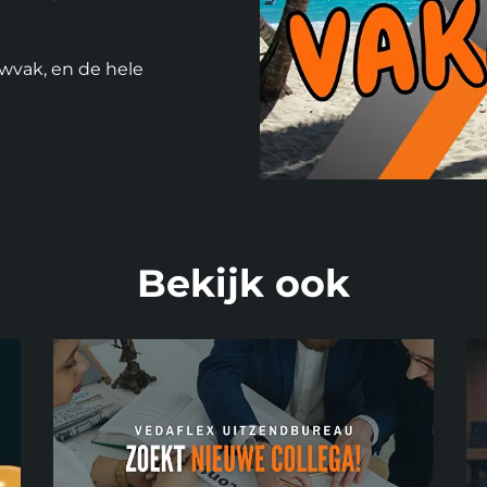
wvak, en de hele
Foto album
overslaan
Bekijk ook